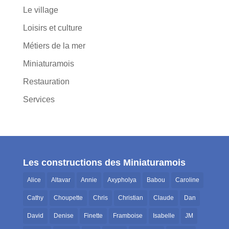
Le village
Loisirs et culture
Métiers de la mer
Miniaturamois
Restauration
Services
Les constructions des Miniaturamois
Alice
Altavar
Annie
Axypholya
Babou
Caroline
Cathy
Choupette
Chris
Christian
Claude
Dan
David
Denise
Finette
Framboise
Isabelle
JM