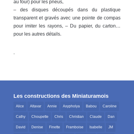
au four) pour les pneus,
– des disques découpés dans du plastique
transparent et gravés avec une pointe de compas
pour imiter les rayons, – Du papier, du carton…
pour les autres détails.
.
Les constructions des Miniaturamois
Alice
Altavar
Annie
Axypholya
Babou
Caroline
Cathy
Choupette
Chris
Christian
Claude
Dan
David
Denise
Finette
Framboise
Isabelle
JM