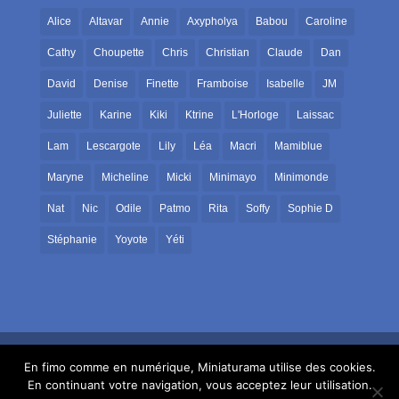
Alice
Altavar
Annie
Axypholya
Babou
Caroline
Cathy
Choupette
Chris
Christian
Claude
Dan
David
Denise
Finette
Framboise
Isabelle
JM
Juliette
Karine
Kiki
Ktrine
L'Horloge
Laissac
Lam
Lescargote
Lily
Léa
Macri
Mamiblue
Maryne
Micheline
Micki
Minimayo
Minimonde
Nat
Nic
Odile
Patmo
Rita
Soffy
Sophie D
Stéphanie
Yoyote
Yéti
En fimo comme en numérique, Miniaturama utilise des cookies.
En continuant votre navigation, vous acceptez leur utilisation.
© 1998-2026 Miniaturama Micki et Vincent |