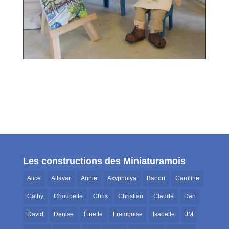
Les constructions des Miniaturamois
Alice
Altavar
Annie
Axypholya
Babou
Caroline
Cathy
Choupette
Chris
Christian
Claude
Dan
David
Denise
Finette
Framboise
Isabelle
JM