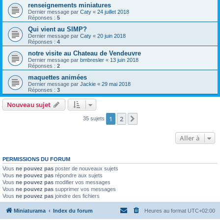
renseignements miniatures
Dernier message par
Caty
«
24 juillet 2018
Réponses :
5
Qui vient au SIMP?
Dernier message par
Caty
«
20 juin 2018
Réponses :
4
notre visite au Chateau de Vendeuvre
Dernier message par
bmbresler
«
13 juin 2018
Réponses :
2
maquettes animées
Dernier message par
Jackie
«
29 mai 2018
Réponses :
3
Nouveau sujet
1
2
Suivante
35 sujets
Aller à
PERMISSIONS DU FORUM
Vous
ne pouvez pas
poster de nouveaux sujets
Vous
ne pouvez pas
répondre aux sujets
Vous
ne pouvez pas
modifier vos messages
Vous
ne pouvez pas
supprimer vos messages
Vous
ne pouvez pas
joindre des fichiers
Miniaturama
Index du forum
Heures au format
UTC+02:00