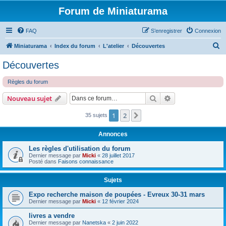
Forum de Miniaturama
FAQ
S’enregistrer
Connexion
R
Miniaturama
Index du forum
L'atelier
Découvertes
e
Découvertes
c
Règles du forum
h
e
Rechercher
Recherche avanc
Nouveau sujet
r
1
2
Suivante
35 sujets
c
h
Annonces
e
Les règles d'utilisation du forum
r
Dernier message par
Micki
«
28 juillet 2017
Posté dans
Faisons connaissance
Sujets
Expo recherche maison de poupées - Evreux 30-31 mars
Dernier message par
Micki
«
12 février 2024
livres a vendre
Dernier message par
Nanetska
«
2 juin 2022